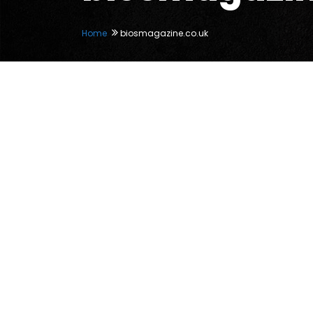
Home
biosmagazine.co.uk