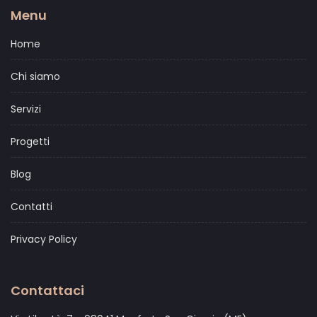
Menu
Home
Chi siamo
Servizi
Progetti
Blog
Contatti
Privacy Policy
Contattaci