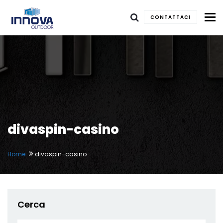
To
CONTATTACI
divaspin-casino
Home
divaspin-casino
Cerca