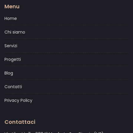
Menu
Home
Chi siamo
Servizi
Progetti
Blog
Contatti
Privacy Policy
Contattaci