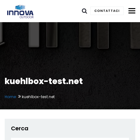
To
CONTATTACI
kuehlbox-test.net
Home
kuehlbox-test.net
Cerca