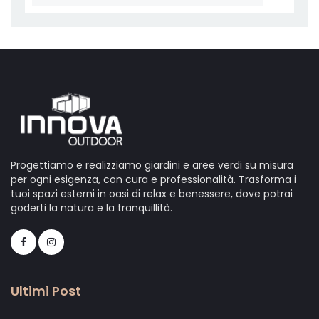
Progettiamo e realizziamo giardini e aree verdi su misura
per ogni esigenza, con cura e professionalità. Trasforma i
tuoi spazi esterni in oasi di relax e benessere, dove potrai
goderti la natura e la tranquillità.
Ultimi Post