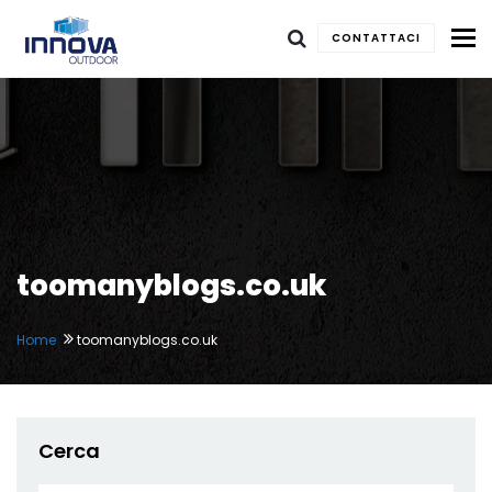
To
CONTATTACI
toomanyblogs.co.uk
Home
toomanyblogs.co.uk
Cerca