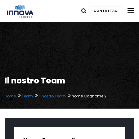
To
CONTATTACI
Il nostro Team
Home
Team
Il nostro Team
Nome Cognome 2